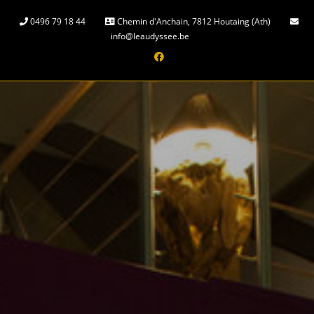
Skip
0496 79 18 44
Chemin d'Anchain, 7812 Houtaing (Ath)
to
info@leaudyssee.be
content